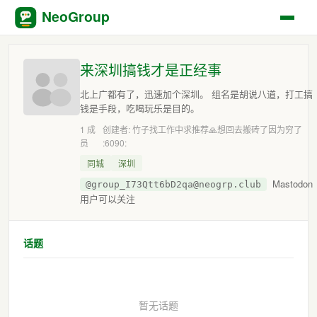
NeoGroup
来深圳搞钱才是正经事
北上广都有了，迅速加个深圳。 组名是胡说八道，打工搞
钱是手段，吃喝玩乐是目的。
1 成
创建者: 竹子找工作中求推荐🙏想回去搬砖了因为穷了
员
:6090:
同城
深圳
Mastodon
@group_I73Qtt6bD2qa@neogrp.club
用户可以关注
话题
暂无话题