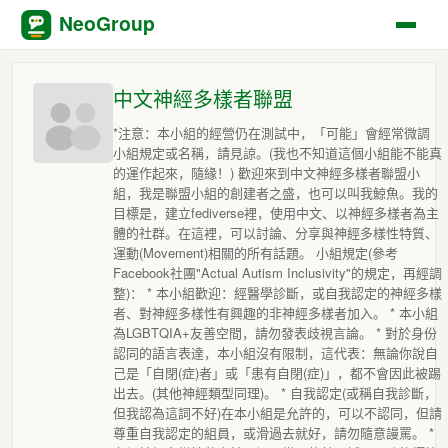
NeoGroup
中文神經多樣者聯盟
*注意：本小組的經營仍在測試中，「可能」會經常微調
小組規定或名稱，請見諒。(我也不知道這個小組能不能真
的運作起來，隨緣！) 歡迎來到中文神經多樣者聯盟小
組，我是聯盟小組的創建者之盛，也可以叫我鯨魚。我的
目標是，建立fediverse裡，使用中文、以神經多樣者為主
體的社群。在這裡，可以討論、分享與神經多樣性特質、
運動(Movement)相關的所有話題。 小組規定(參考
Facebook社團"Actual Autism Inclusivity"的規定，再經調
整)： * 本小組歡迎：經醫學診斷，或自我認定的神經多樣
者、對神經多樣性有興趣的非神經多樣者加入。 * 本小組
為LGBTQIA+友善空間，請勿發表歧視言論。 * 對於身份
認同的語言表達，本小組沒有限制，這代表：無論你說自
己是「自閉(症)者」或「患有自閉(症)」，都不會因此被踢
出去。(其他神經類型同理)。 * 自我認定(或稱自我診斷，
但我認為這詞不好)在本小組是允許的，可以不認同，但請
尊重自我認定的組員，或滑過去就好，請勿隨意謾罵。 *