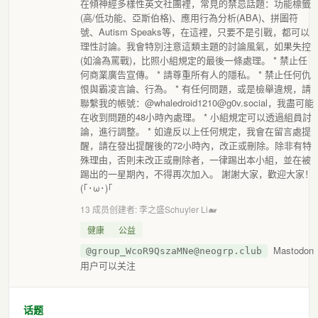
在傾神經多樣性英文社團裡，常見的禁忌話題：功能標籤
(高/低功能、亞斯伯格)、應用行為分析(ABA)、拼圖符
號、Autism Speaks等，在這裡，只要不是引戰，都可以
理性討論。我會特別注意這類主題的討論風氣，如果失控
(如淪為罵戰)，比照小組規定的最後一條處理。 * 禁止任
何商業廣告宣傳。 * 請尊重所有人的隱私。 * 禁止任何仇
恨與霸凌言論、行為。 * 有任何問題，或是檢舉違規，請
聯繫我的帳號：@whaledroid1210@g0v.social，我盡可能
在收到問題的48小時內處理。 * 小組規定可以透過組員討
論，進行調整。 * 如違反以上任何規定，我會在留言處提
醒，請在發出提醒後的72小時內，改正或刪除。除非有特
殊理由，否則未改正或刪除者，一律踢出本小組，並在被
踢出的一星期內，不得再次加入。 謝謝大家，歡迎大家！
(｢･ω･)｢
13 成员
创建者: 李之盛Schuyler Li🐋
健康
公益
Mastodon
@group_WcoR9QszaMNe@neogrp.club
用户可以关注
话题