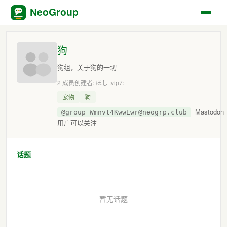
NeoGroup
狗
狗组，关于狗的一切
2 成员
创建者: ほし :vip7:
宠物
狗
Mastodon
@group_Wmnvt4KwwEwr@neogrp.club
用户可以关注
话题
暂无话题