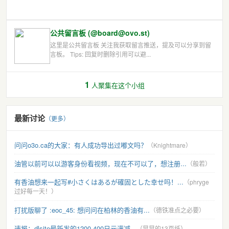
公共留言板 (@board@ovo.st)
这里是公共留言板 关注我获取留言推送，提及可以分享到留
言板。 Tips: 回复时删除引用可以避...
1
人聚集在这个小组
最新讨论
（更多）
问问o3o.ca的大家：有人成功导出过嘟文吗？
（Knightmare）
油管以前可以以游客身份看视频，现在不可以了，想注册...
（般若）
有香油想来一起写#小さくはあるが確固とした幸せ吗！...
（phryge
过好每一天！）
打扰版聊了 :eoc_45: 想问问在柏林的香油有...
（德铁准点之必要）
速报：dlsite最新发的1200-400日元满减...
（晃晃的13页纸）