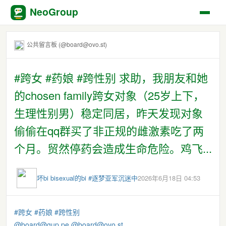
NeoGroup
公共留言板 (@board@ovo.st)
#跨女 #药娘 #跨性别 求助，我朋友和她
的chosen family跨女对象（25岁上下，
生理性别男）稳定同居，昨天发现对象
偷偷在qq群买了非正规的雌激素吃了两
个月。贸然停药会造成生命危险。鸡飞...
坏bi bisexual的bi #逐梦亚军沉迷中
2026年6月18日 04:53
#
跨女
#
药娘
#
跨性别
@
board@gup.pe
@
board@ovo.st