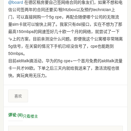
@
board
在德区租房要自己签网络合同的象友们，如果不想和电
信公司签两年的合同还要买/租fritzbox以及预约technician上
门，可以直接网购一个5g cpe，再配合随便哪个公司的无限流
量sim卡就可以愉快上网了。我家只有dsl接口，实在不想为了那
最高150mbps的网速签好几十欧一个月的网络，就尝试了一下
🍠上的方案，目前亲测没什么问题。即便我这个公寓楼非常隔离
5g信号，在关窗的情况下手机已经没信号了，cpe也能跑到
50mbps。
目前alditalk搞活动，华为的5g cpe+一个首月免费的alditalk流量
卡一共才99欧。下单之后三天内就给我送来了，激活流程也很
快。爽玩爽用无压力。
喜欢
评论 (0)
只看楼主