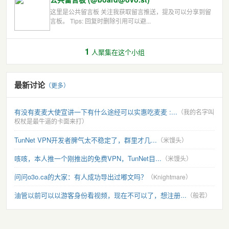
这里是公共留言板 关注我获取留言推送，提及可以分享到留
言板。 Tips: 回复时删除引用可以避...
1
人聚集在这个小组
最新讨论
（更多）
有没有麦麦大使宣讲一下有什么途经可以实惠吃麦麦 :...
（我的名字叫
权杖是最牛逼的卡面来打）
TunNet VPN开发者脾气太不稳定了，群里才几...
（米馒头）
咳咳，本人推一个刚推出的免费VPN，TunNet目...
（米馒头）
问问o3o.ca的大家：有人成功导出过嘟文吗？
（Knightmare）
油管以前可以以游客身份看视频，现在不可以了，想注册...
（般若）