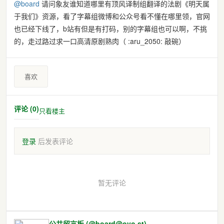
@
board
请问象友谁知道哪里有顶风译制组翻译的法剧《明天属
于我们》资源，看了字幕组微博和公众号看不懂在哪里领，官网
也已经下线了，b站有但是有打码，别的字幕组也可以啊，不挑
的，走过路过求一口高清原剧熟肉（ :aru_2050: 敲碗）
喜欢
评论 (0)
只看楼主
登录
后发表评论
暂无评论
公共留言板 (@board@ovo.st)