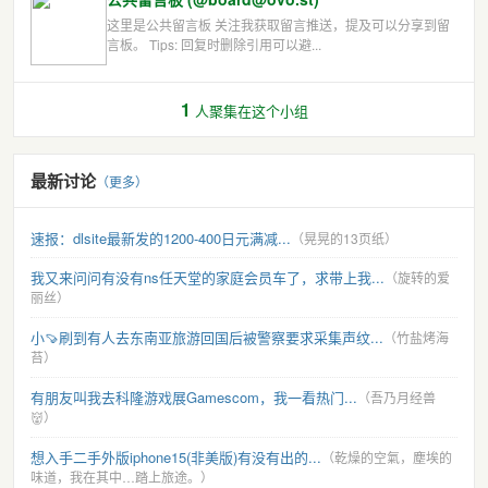
这里是公共留言板 关注我获取留言推送，提及可以分享到留
言板。 Tips: 回复时删除引用可以避...
1
人聚集在这个小组
最新讨论
（更多）
速报：dlsite最新发的1200-400日元满减...
（晃晃的13页纸）
我又来问问有没有ns任天堂的家庭会员车了，求带上我...
（旋转的爱
丽丝）
小🍠刷到有人去东南亚旅游回国后被警察要求采集声纹...
（竹盐烤海
苔）
有朋友叫我去科隆游戏展Gamescom，我一看热门...
（吾乃月经兽
👹）
想入手二手外版iphone15(非美版)有没有出的...
（乾燥的空氣，塵埃的
味道，我在其中…踏上旅途。）