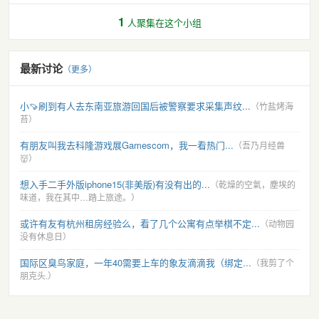
1
人聚集在这个小组
最新讨论
（更多）
小🍠刷到有人去东南亚旅游回国后被警察要求采集声纹...
（竹盐烤海
苔）
有朋友叫我去科隆游戏展Gamescom，我一看热门...
（吾乃月经兽
👹）
想入手二手外版iphone15(非美版)有没有出的...
（乾燥的空氣，塵埃的
味道，我在其中…踏上旅途。）
或许有友有杭州租房经验么，看了几个公寓有点举棋不定...
（动物园
没有休息日）
国际区臭鸟家庭，一年40需要上车的象友滴滴我（绑定...
（我剪了个
朋克头.）