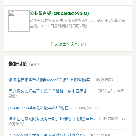
公共留言板 (@board@ovo.st)
这里是公共留言板 关注我获取留言推送，提及可以分享到留
言板。 Tips: 回复时删除引用可以避...
1
人聚集在这个小组
最新讨论
（更多）
请问推荐哪些手机刷lineageOS呢？有哪些购买...
（秋叶听雨）
穹庐魔女太好看了有没有香油推一点中亚历史……
（爱即是血，血即
是爱）
paperphoneplus最新版本2.3.5现在...
（sabar_karlifa）
试图在毛象问问有没有去8月15日的广州独游only...
（与玛力露丽一起
攻克难关）
问问o3o.ca的大家：有人成功导出过嘟文吗？
（Knightmare）