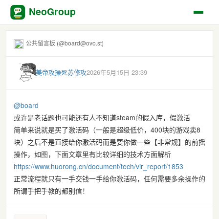
NeoGroup
公共留言板 (@board@ovo.st)
美帝攻操死苏修攻
2026年5月15日 23:39
@
board
或许是老话题也可能还有人不知道steam的假入库，假激活
简单来说就是买了激活码（一般是超级低价，400块的游戏卖8
块）之后不是直接给你激活码而是要你做一些【非常规】的前摇
操作，如图，下面文章里有比较详细的技术方面解析
https://www.
huorong.cn/document/tech/vir_r
eport/1853
正常流程就只有一手交钱一手给你激活码，任何需要多余操作的
所谓手把手教的都别信！