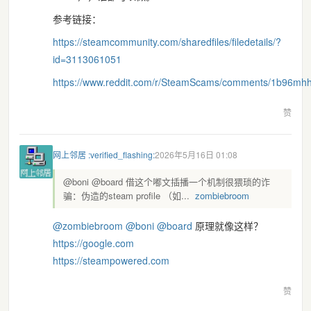
参考链接：
https://
steamcommunity.com/sharedfiles
/filedetails/?
id=3113061051
https://www.
reddit.com/r/SteamScams/commen
ts/1b96mhh
赞
网上邻居 :verified_flashing:
2026年5月16日 01:08
@boni @board 借这个嘟文插播一个机制很猥琐的诈
骗：伪造的steam profile （如...
zombiebroom
@
zombiebroom
@
boni
@
board
原理就像这样？
https://google.com
https://steampowered.com
赞