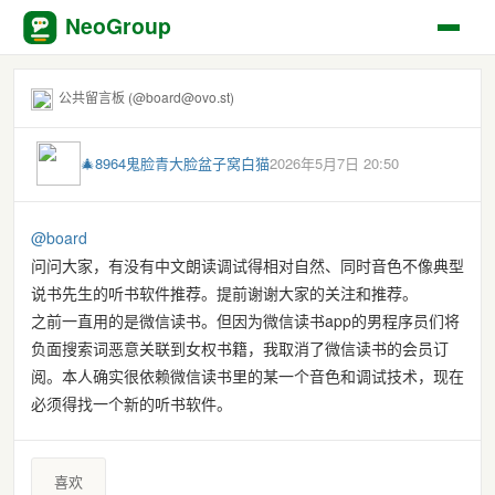
NeoGroup
公共留言板 (@board@ovo.st)
🎄8964鬼脸青大脸盆子窝白猫
2026年5月7日 20:50
@
board
问问大家，有没有中文朗读调试得相对自然、同时音色不像典型
说书先生的听书软件推荐。提前谢谢大家的关注和推荐。
之前一直用的是微信读书。但因为微信读书app的男程序员们将
负面搜索词恶意关联到女权书籍，我取消了微信读书的会员订
阅。本人确实很依赖微信读书里的某一个音色和调试技术，现在
必须得找一个新的听书软件。
喜欢