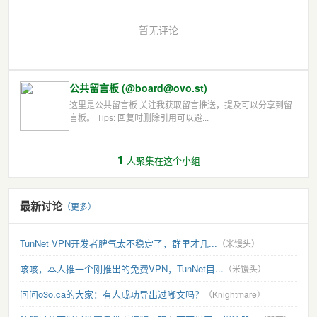
暂无评论
公共留言板 (@board@ovo.st)
这里是公共留言板 关注我获取留言推送，提及可以分享到留
言板。 Tips: 回复时删除引用可以避...
1
人聚集在这个小组
最新讨论
（更多）
TunNet VPN开发者脾气太不稳定了，群里才几...
（米馒头）
咳咳，本人推一个刚推出的免费VPN，TunNet目...
（米馒头）
问问o3o.ca的大家：有人成功导出过嘟文吗？
（Knightmare）