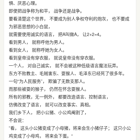
惧、厌恶心理。
即使把战争称为和平， 战争还是战争。
要看清楚这个世界， 不要成为别人争权夺利的炮灰， 也不要成
为邪恶思想的小白鼠，
就需要使用诚实的语言， 把A叫做A， 让2+2=4。
看到男人， 就称呼他为男人。
看到女人， 就称呼她为女人。
看到皇帝没有穿衣服， 就说皇帝没有穿衣服。
一个人， 对自己诚实， 就不会被这种低级语言魔法玩弄。
东方不败教主、毛贼害东、耍猴人、毛泽东已经死了很多年。
一句“为人民服务”， 欺骗了无数支那人。
而那些被耍的猴子， 仍然在怀念耍猴人。
所有的邪教，无一例外， 都要改造语言、控制语言，
仿佛改变了语言， 就可以改变事实、真相。
我们乡下人， 把小公猪、小公鸡阉割了，
不会说：
”看， 这头小公猪变成了小母猪，将来会生小猪仔子； 这只小公
鸡变成了小母鸡， 将来会下蛋。“