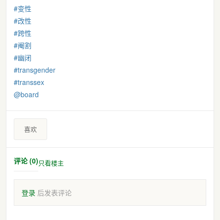
#
变性
#
改性
#
跨性
#
阉割
#
幽闭
#
transgender
#
transsex
@
board
喜欢
评论 (0)
只看楼主
登录
后发表评论