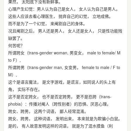
果然， 太阳底下没有新鲜事。
心理产生幻觉：男人认为自己是女人， 女人认为自己是男人。
这些人应该去看心理医生， 抛弃自己的幻觉， 立地成佛。
而不是为了一个幻觉， 来阉割自己的身体。
况且阉割之后， 男人还是男人， 女人还是女人， 只是性功能残
缺罢了。
何苦呢？
所谓跨女（trans-gender woman, 男变女， male to female/ M
to F）,
所谓跨男（trans-gender man, 女变男， female to male / F to
M）,
这个是语言魔法， 是文字游戏，是谎言，如同说人的头上有
角， 实际不存在。
这不是否定跨女， 也不是否定跨男， 更不是恐跨（trans-
phobia）：传播对阉人（跨性别者）的恐惧、厌恶心理。
跨女、跨男， 这两个词语， 鄙人经常混淆。
跨女、跨男， 这种词语， 发明出来， 本来就是为欺骗小白鼠。
是的， 有人故意发明这样的词语， 就是为了混水摸鱼（利