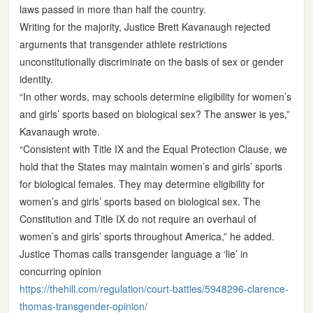
laws passed in more than half the country.
Writing for the majority, Justice Brett Kavanaugh rejected
arguments that transgender athlete restrictions
unconstitutionally discriminate on the basis of sex or gender
identity.
“In other words, may schools determine eligibility for women’s
and girls’ sports based on biological sex? The answer is yes,”
Kavanaugh wrote.
“Consistent with Title IX and the Equal Protection Clause, we
hold that the States may maintain women’s and girls’ sports
for biological females. They may determine eligibility for
women’s and girls’ sports based on biological sex. The
Constitution and Title IX do not require an overhaul of
women’s and girls’ sports throughout America,” he added.
Justice Thomas calls transgender language a ‘lie’ in
concurring opinion
https://
thehill.com/regulation/court-b
attles/5948296-clarence-
thomas-transgender-opinion/