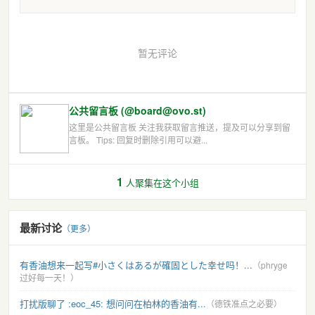
暂无评论
公共留言板 (@board@ovo.st)
这里是公共留言板 关注我获取留言推送，提及可以分享到留
言板。 Tips: 回复时删除引用可以避...
1
人聚集在这个小组
最新讨论
（更多）
有香油想来一起写#小さくはあるが確固とした幸せ吗！...
（phryge
过好每一天！）
打扰版聊了 :eoc_45: 想问问在柏林的香油有...
（德铁准点之必要）