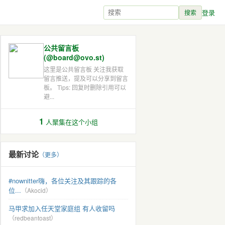
登录
搜索
公共留言板
(@board@ovo.st)
这里是公共留言板 关注我获取
留言推送，提及可以分享到留言
板。 Tips: 回复时删除引用可以
避...
1
人聚集在这个小组
最新讨论
（更多）
#nownitter嗨，各位关注及其跟踪的各
位...
（Akocid）
马甲求加入任天堂家庭组 有人收留吗
（redbeantoast）