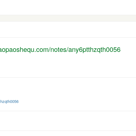
aoshequ.com/notes/any6ptthzqth0056
th
zqth0056