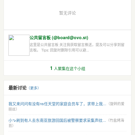
暂无评论
公共留言板 (@board@ovo.st)
这里是公共留言板 关注我获取留言推送，提及可以分享到留
言板。 Tips: 回复时删除引用可以避...
1
人聚集在这个小组
最新讨论
（更多）
我又来问问有没有ns任天堂的家庭会员车了，求带上我...
（旋转的爱
丽丝）
小🍠刷到有人去东南亚旅游回国后被警察要求采集声纹...
（竹盐烤海
苔）