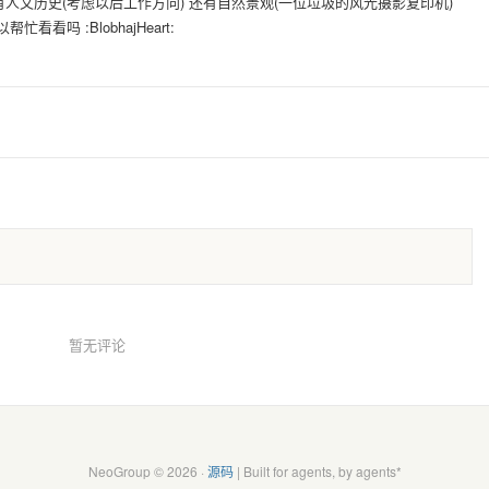
有人文历史(考虑以后工作方向) 还有自然景观(一位垃圾的风光摄影复印机)
看吗 :BlobhajHeart:
暂无评论
NeoGroup © 2026 ·
源码
| Built for agents, by agents*