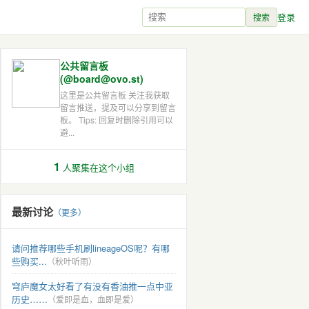
登录
搜索
公共留言板
(@board@ovo.st)
这里是公共留言板 关注我获取
留言推送，提及可以分享到留言
板。 Tips: 回复时删除引用可以
避...
1
人聚集在这个小组
最新讨论
（更多）
请问推荐哪些手机刷lineageOS呢？有哪
些购买...
（秋叶听雨）
穹庐魔女太好看了有没有香油推一点中亚
历史……
（爱即是血，血即是爱）