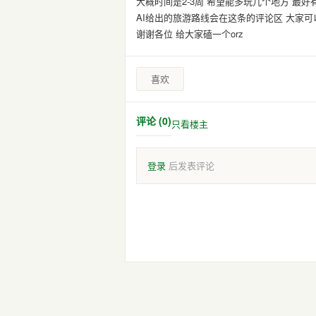
大概时间是2-3周 希望能多玩几个地方 最好
AI给出的旅游路线会在这条的评论区 大家可以帮忙看
谢谢各位 给大家磕一个orz
喜欢
评论 (0)
只看楼主
登录
后发表评论