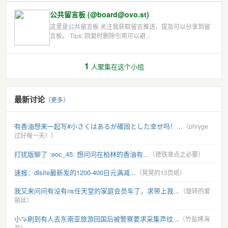
公共留言板 (@board@ovo.st)
这里是公共留言板 关注我获取留言推送，提及可以分享到留
言板。 Tips: 回复时删除引用可以避...
1
人聚集在这个小组
最新讨论
（更多）
有香油想来一起写#小さくはあるが確固とした幸せ吗！...
（phryge
过好每一天！）
打扰版聊了 :eoc_45: 想问问在柏林的香油有...
（德铁准点之必要）
速报：dlsite最新发的1200-400日元满减...
（晃晃的13页纸）
我又来问问有没有ns任天堂的家庭会员车了，求带上我...
（旋转的爱
丽丝）
小🍠刷到有人去东南亚旅游回国后被警察要求采集声纹...
（竹盐烤海