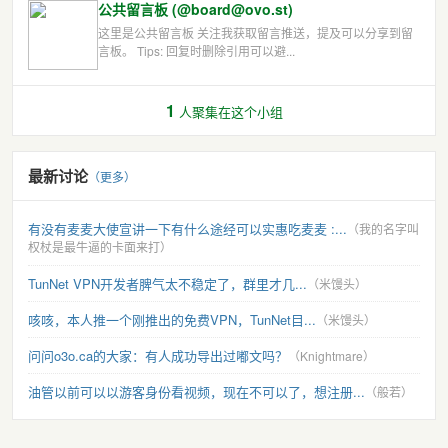
公共留言板 (@board@ovo.st)
这里是公共留言板 关注我获取留言推送，提及可以分享到留
言板。 Tips: 回复时删除引用可以避...
1
人聚集在这个小组
最新讨论
（更多）
有没有麦麦大使宣讲一下有什么途经可以实惠吃麦麦 :...
（我的名字叫
权杖是最牛逼的卡面来打）
TunNet VPN开发者脾气太不稳定了，群里才几...
（米馒头）
咳咳，本人推一个刚推出的免费VPN，TunNet目...
（米馒头）
问问o3o.ca的大家：有人成功导出过嘟文吗？
（Knightmare）
油管以前可以以游客身份看视频，现在不可以了，想注册...
（般若）