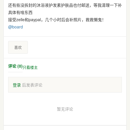
还有些没拆封的沐浴液护发素护肤品也付邮送，等我清理一下补
具体有啥东西
接受zelle和paypal，几个小时后会补照片，救救懒鬼！
@
board
喜欢
评论 (0)
只看楼主
登录
后发表评论
暂无评论