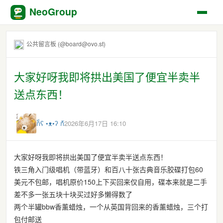
NeoGroup
公共留言板 (@board@ovo.st)
大家好呀我即将拱出美国了便宜半卖半
送点东西！
ก็ʕ •ᴥ•ʔ ก้
2026年6月17日 16:10
大家好呀我即将拱出美国了便宜半卖半送点东西！
铁三角入门级唱机（带蓝牙）和百八十张古典音乐胶碟打包60
美元不包邮，唱机原价150上下买回来仅自用，碟本来就是二手
差不多一张五块十块买过好多懒得数了
两个半罐bbw香薰蜡烛，一个从英国背回来的香薰蜡烛，三个打
包付邮送