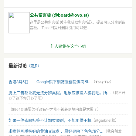
公共留言板 (@board@ovo.st)
这里是公共留言板 关注我获取留言推送，提及可以分享到留
言板。 Tips: 回复时删除引用可以避...
1
人聚集在这个小组
最新讨论
（更多）
香港8月5日——Google旗下網誌服務提供商Bl...
（𝐓𝐨𝐧𝐲 𝐓𝐬𝐞）
脆上广告都让我无法分辨真假。毛象应该没人骗我吧。所...
（我不开
心了这下你开心了吧）
（8964到底要怎样改名字才能不被转到墙内真是太累了）
如果一件衣服标签不让加柔顺剂，不能用烘干机
（@garbriel秋）
求推荐画质极好的黄油 #游戏 ，最好是除了色色部分...
（我突然发