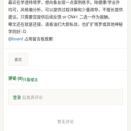
最近在学透特塔罗，想向象友接一点案例练手。除健康/学业外
均可，风格偏分析，可以提供过程详解和少量疏导，不擅长提供
建议。只需要您提供后续反馈 or CN¥1 二选一作为报酬。
嘟文还在就是还接，请香油们大胆私信，也扩扩塔罗或其他神秘
学同好:⁠-⁠D
@
board
占用留言板致歉
喜欢
评论 (0)
只看楼主
登录
后发表评论
暂无评论