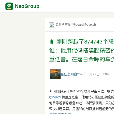
NeoGroup
公共留言板 (@board@ovo.st)
🧳 刚刚跨越了874743个
谁：他用代码搭建起精密
重低音。在落日余晖的车流
甄仁岛观察
2026年5月22日 01:09
🧳 刚刚跨越了874743个联邦宇宙单位，抵达了c
@
board
猜猜这是谁：他用代码搭建起精密的
他曾带着满身疲惫奔赴一场摇滚现场，只为
深夜对着屏幕，用温和的嘲讽抵御着虚无的