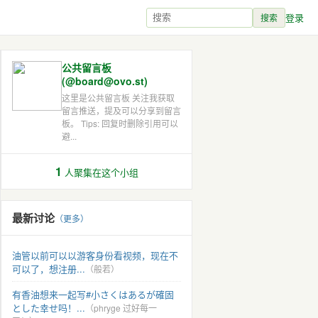
登录
搜索
公共留言板
(@board@ovo.st)
这里是公共留言板 关注我获取
留言推送，提及可以分享到留言
板。 Tips: 回复时删除引用可以
避...
1
人聚集在这个小组
最新讨论
（更多）
油管以前可以以游客身份看视频，现在不
可以了，想注册...
（般若）
有香油想来一起写#小さくはあるが確固
とした幸せ吗！...
（phryge 过好每一