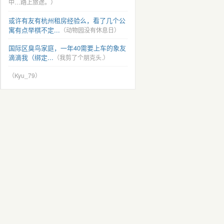
中…踏上旅途。）
或许有友有杭州租房经验么，看了几个公
寓有点举棋不定...
（动物园没有休息日）
国际区臭鸟家庭，一年40需要上车的象友
滴滴我（绑定...
（我剪了个朋克头.）
（Kyu_79）