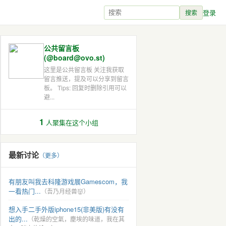
登录
搜索
公共留言板
(@board@ovo.st)
这里是公共留言板 关注我获取
留言推送，提及可以分享到留言
板。 Tips: 回复时删除引用可以
避...
1
人聚集在这个小组
最新讨论
（更多）
有朋友叫我去科隆游戏展Gamescom，我
一看热门...
（吾乃月经兽👹）
想入手二手外版iphone15(非美版)有没有
出的...
（乾燥的空氣，塵埃的味道，我在其