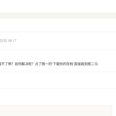
月2日 09:17
不了啊？如何解决呢？点了图一的“下载你的存档”直接跳到图二🤔