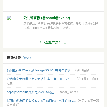
公共留言板 (@board@ovo.st)
这里是公共留言板 关注我获取留言推送，提及可以分享到留
言板。 Tips: 回复时删除引用可以避...
1
人聚集在这个小组
最新讨论
（更多）
请问推荐哪些手机刷lineageOS呢？有哪些购买...
（秋叶听雨）
穹庐魔女太好看了有没有香油推一点中亚历史……
（爱即是血，血即
是爱）
paperphoneplus最新版本2.3.5现在...
（sabar_karlifa）
试图在毛象问问有没有去8月15日的广州独游only...
（与玛力露丽一起
攻克难关）