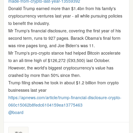
made-from-crypto-last-year-13559392
Donald Trump earned more than $1.4bn from his family's
cryptocurrency ventures last year - all while pursuing policies
to benefit the industry.
Mr Trump's financial disclosure, covering the first year of his
second term, runs to 927 pages. Barack Obama's final form
was nine pages long, and Joe Biden's was 11.
Mr Trump's pro-crypto stance had helped Bitcoin accelerate
to an all-time high of $126,272 (£93,500) last October.
However, the world's biggest cryptocurrency's value has
crashed by more than 50% since then.
Trump filing shows he took in about $1.2 billion from crypto
businesses last year
https://
apnews.com/article/trump-finan
cial-disclosure-crypto-
060c15062b8fedc6104159ea13775463
@
board