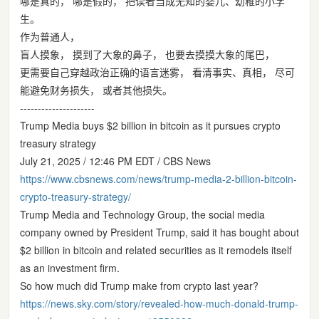
哪是真的， 哪是假的， 把读者当成无知的婴儿、幼稚的小学
生。
作为普通人，
盲人摸象， 摸到了大象的鼻子， 也要去摸摸大象的尾巴，
更需要自己穿越政治正确的语言迷雾， 看清事实、真相， 尽可
能避免财务损失， 或者其他损失。
---------------------
Trump Media buys $2 billion in bitcoin as it pursues crypto
treasury strategy
July 21, 2025 / 12:46 PM EDT / CBS News
https://www.
cbsnews.com/news/trump-media-2
-billion-bitcoin-
crypto-treasury-strategy/
Trump Media and Technology Group, the social media
company owned by President Trump, said it has bought about
$2 billion in bitcoin and related securities as it remodels itself
as an investment firm.
So how much did Trump make from crypto last year?
https://
news.sky.com/story/revealed-ho
w-much-donald-trump-