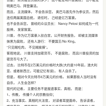
明奥巴马、拜登廉洁。
而且， 主流媒体， 不会告诉您， 奥巴马首先作为参议员，然后
连任两届美国总统， 退任时， 己经是亿万富豪。
也不会告诉您， 曾经的众议员长： Nancy Pelosi 如何成为一代
股神， 发家致富。
川普， 作为亿万富豪入驻白宫，公开财务报告， 却被主流媒体
抹黑为腐败， 还有人游行： 不要国王/No King。
“只见贼吃肉， 不见贼挨揍”。
客观地说， 川普支持加密货币， 不是腐败， 而且川普投资的加
密货币亏大了。
过去， 比特币在2万美元的价格时大跌(大约是10年前，澳大利
亚、或者新西兰，可能记忆有误)， 有人自杀了。
但是， 相对今天比特币6万美元的价格， 如果那些人当时没有
自杀， 人生会怎样？
现代的记者， 主要任务不是报道事实、真相， 而是：
1、传教， 传播个人的宗教信仰；
2、充当事实、真相的大法官， 对读者耳提面命， 告诉读者，