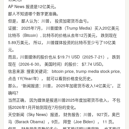
AP News 报道是12亿美元。
鄙人不知道哪个数字更准确。
但是， 鄙人认为：川普， 投资加密货币血亏。
证据： 2025年7月， 川普媒体（Trump Media）买入20亿美元
比特币（Bitcoin）, 比特币的价格从去年12万美元， 跌到现在
5.89万美元， 所以， 川普媒体投资的比特币至少亏了10亿美
元。
而且，川普媒体的股价也从 $19.71 USD（2025-7-21）， 跌到
现在（2026-6-30， 美国时间）的股价： $7.74 USD。
信息来源: 搜索关键词： bitcoin price, trump media stock price,
点击 1Y(Year/年）， 就可以看到价格变化历史。
那么， “新闻报道：川普， 2025年加密货币收入14亿美元”， 正
确吗？
当然正确， 因为媒体是报道川普2025年度加密货币收入， 不包
括2026年1月开始到现在7月份的变化。
天空新闻（Sky News）报道， 财务报告：川普， 927页，奥巴
马（Barack Obama），9页， 拜登（Joe Biden）， 11 页。
但是， 财务报告页数的多少， 既不能证明川普腐败， 也不能证