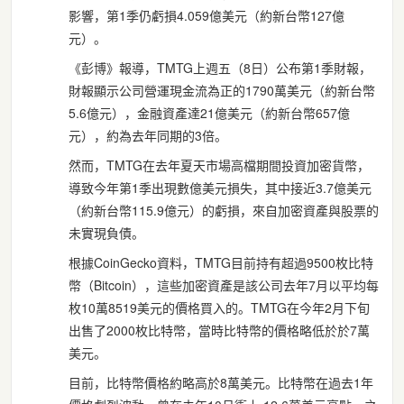
影響，第1季仍虧損4.059億美元（約新台幣127億
元）。
《彭博》報導，TMTG上週五（8日）公布第1季財報，
財報顯示公司營運現金流為正的1790萬美元（約新台幣
5.6億元），金融資產達21億美元（約新台幣657億
元），約為去年同期的3倍。
然而，TMTG在去年夏天市場高檔期間投資加密貨幣，
導致今年第1季出現數億美元損失，其中接近3.7億美元
（約新台幣115.9億元）的虧損，來自加密資產與股票的
未實現負債。
根據CoinGecko資料，TMTG目前持有超過9500枚比特
幣（Bitcoin），這些加密資產是該公司去年7月以平均每
枚10萬8519美元的價格買入的。TMTG在今年2月下旬
出售了2000枚比特幣，當時比特幣的價格略低於於7萬
美元。
目前，比特幣價格約略高於8萬美元。比特幣在過去1年