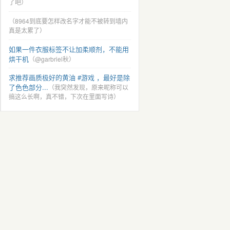
了吧）
（8964到底要怎样改名字才能不被转到墙内
真是太累了）
如果一件衣服标签不让加柔顺剂，不能用
烘干机
（@garbriel秋）
求推荐画质极好的黄油 #游戏 ，最好是除
了色色部分...
（我突然发现，原来昵称可以
搞这么长啊，真不错，下次在里面写诗）