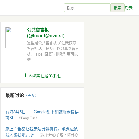
登录
搜索
公共留言板
(@board@ovo.st)
这里是公共留言板 关注我获取
留言推送，提及可以分享到留言
板。 Tips: 回复时删除引用可以
避...
1
人聚集在这个小组
最新讨论
（更多）
香港8月5日——Google旗下網誌服務提供
商Bl...
（𝐓𝐨𝐧𝐲 𝐓𝐬𝐞）
脆上广告都让我无法分辨真假。毛象应该
没人骗我吧。所...
（我不开心了这下你开心