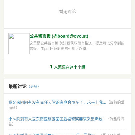
暂无评论
公共留言板 (@board@ovo.st)
这里是公共留言板 关注我获取留言推送，提及可以分享到留
言板。 Tips: 回复时删除引用可以避...
1
人聚集在这个小组
最新讨论
（更多）
我又来问问有没有ns任天堂的家庭会员车了，求带上我...
（旋转的爱
丽丝）
小🍠刷到有人去东南亚旅游回国后被警察要求采集声纹...
（竹盐烤海
苔）