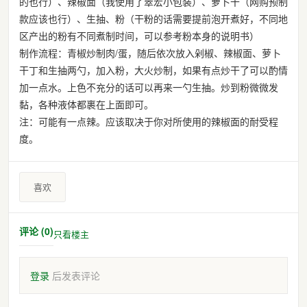
的也行）、辣椒面（我使用了翠宏小包装）、萝卜干（网购预制
款应该也行）、生抽、粉（干粉的话需要提前泡开煮好，不同地
区产出的粉有不同煮制时间，可以参考粉本身的说明书）
制作流程：青椒炒制肉/蛋，随后依次放入剁椒、辣椒面、萝卜
干丁和生抽两勺，加入粉，大火炒制，如果有点炒干了可以酌情
加一点水。上色不充分的话可以再来一勺生抽。炒到粉微微发
黏，各种液体都裹在上面即可。
注：可能有一点辣。应该取决于你对所使用的辣椒面的耐受程
度。
喜欢
评论 (0)
只看楼主
登录
后发表评论