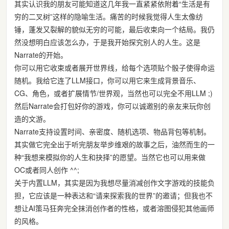
其实认识我的朋友可能知道这几年我一直紧紧依附着“生活是有
穷的二叉树”这样的隐喻生活。痛苦的时候我觉得人生太像纺
锤，蓬发又裂解的貌似无穷的可能，最后收束向一个结局。我仍
然没想明白应该怎么办，于是我开始探究别人的人生。这是
Narrate的开始。
你可以用它收束或者展开世界线，给每个选项贴个骰子使得命运
随机。我给它连了LLM接口，你可以用它来生成背景音乐、
CG、角色，或者扩展情节/世界观，当然也可以完全不用LLM ;)
然后Narrate会打包好你的游戏，你可以诚邀别的亲友来玩你创
造的文游。
Narrate支持设置时间、亲密度、随机选项、物品背包等机制。
其实做它完全出于听完朋友举步维艰的故事之后，油然而生的一
种“我想来模拟你的人生和抉择”的愿望。当然它也可以用来做
OC或者同人创作 ^^;
关于内置LLM，其实是因为我想尽量消减创作文字游戏的技能负
担，它应该是一种表达和“请来探索我的世界”的邀请；但我也不
想让AI策马狂奔完全抹消创作者的性格，或者溶图侵犯其他画师
的风格。