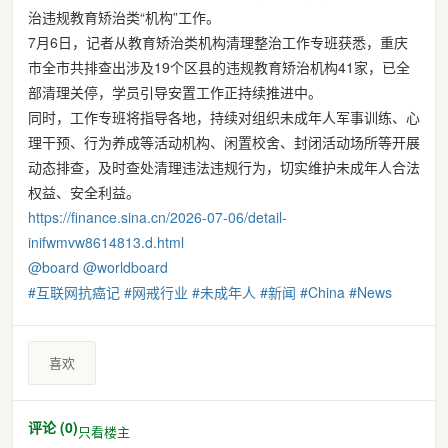
治违规教育矫治类“机构”工作。
7月6日，记者从教育矫治类机构清理整治工作专班获悉，重庆
市全市共排查出涉及19个区县的违规教育矫治机构41家，已全
部清理关停，学员引导安置工作正持续推进中。
同时，工作专班将指导各地，持续对组织未成年人军事训练、心
理干预、行为养成等活动机构、闲置校舍、封闭活动场所等开展
动态排查，及时查处清理违法违规行为，切实维护未成年人合法
权益、安全利益。
https://
finance.sina.cn/2026-07-06/det
ail-
inifwmvw8614813.d.html
@
board
@
worldboard
#
互联网抗癌记
#
网戒行业
#
未成年人
#
新闻
#
China
#
News
喜欢
评论 (0)
只看楼主