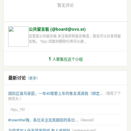
暂无评论
公共留言板 (@board@ovo.st)
这里是公共留言板 关注我获取留言推送，提及可以分享到留
言板。 Tips: 回复时删除引用可以避...
1
人聚集在这个小组
最新讨论
（更多）
国际区臭鸟家庭，一年40需要上车的象友滴滴我（绑定...
（我剪了个
朋克头.）
（Kyu_79）
#nownitter嗨，各位关注及其跟踪的各位...
（Akocid）
马甲求加入任天堂家庭组 有人收留吗
（redbeantoast）