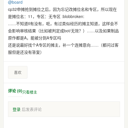
@
board
cp32申摊抢到摊位之后，因为忘记改摊位名和专区，所以现在
是摊位名：11，专区：无专区 :blobbroken:
……不知道tl有没有，呃，有过类似经历的摊主知道，这样会不
会影响审核结果（比如被判定成bot/无效？）……以及如果制品
原作都是A，能被分到A专区吗
还是说最好找个A专区的摊主，补一个连摊意向……（都问过客
服但是还没有答复）
喜欢
评论 (0)
只看楼主
登录
后发表评论