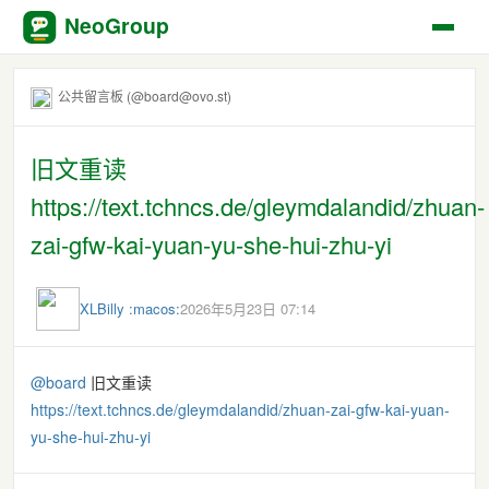
NeoGroup
公共留言板 (@board@ovo.st)
旧文重读
https://text.tchncs.de/gleymdalandid/zhuan-
zai-gfw-kai-yuan-yu-she-hui-zhu-yi
XLBilly :macos:
2026年5月23日 07:14
@
board
旧文重读
https://
text.tchncs.de/gleymdalandid/z
huan-zai-gfw-kai-yuan-
yu-she-hui-zhu-yi