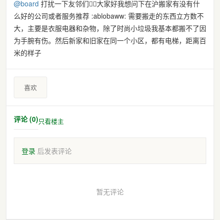
@
board
打扰一下友邻们🙇‍♀️大家好我想问下在沪搬家有没有什
么好的公司或者服务推荐 :ablobaww: 需要搬走的东西立方数不
大，主要是衣服电器和杂物，除了时尚小垃圾我基本都搬不了因
为手腕有伤。然后新家和旧家在同一个小区，都有电梯，距离百
米的样子
喜欢
评论 (0)
只看楼主
登录
后发表评论
暂无评论