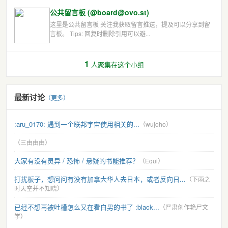
公共留言板 (@board@ovo.st)
这里是公共留言板 关注我获取留言推送，提及可以分享到留
言板。 Tips: 回复时删除引用可以避...
1
人聚集在这个小组
最新讨论
（更多）
:aru_0170: 遇到一个联邦宇宙使用相关的...
（wujoho）
（三由由由）
大家有没有灵异 / 恐怖 / 悬疑的书能推荐？
（Equi）
打扰板子，想问问有没有加拿大华人去日本，或者反向日...
（下雨之
时天空并不知晓）
已经不想再被吐槽怎么又在看白男的书了 :black...
（严肃创作艳尸文
学）