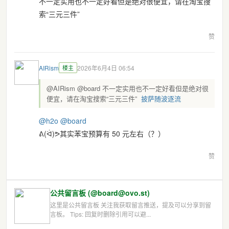
不一定实用也不一定好看但是绝对很便宜，请在淘宝搜
索“三元三件”
赞
AIRism
楼主
2026年6月4日 06:54
@AIRism @board 不一定实用也不一定好看但是绝对很
便宜，请在淘宝搜索“三元三件”
披萨随波逐流
@
h2o
@
board
ᕕ(ᐛ)ᕗ其实苯宝预算有 50 元左右（？）
赞
公共留言板 (@board@ovo.st)
这里是公共留言板 关注我获取留言推送，提及可以分享到留
言板。 Tips: 回复时删除引用可以避...