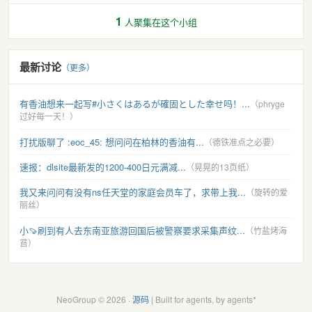
1
人聚集在这个小组
最新讨论
（更多）
有香油想来一起写#小さくはあるが確固とした幸せ吗！...
（phryge
过好每一天！）
打扰版聊了 :eoc_45: 想问问在柏林的香油有...
（德铁准点之必要）
速报：dlsite最新发的1200-400日元满减...
（晃晃的13页纸）
我又来问问有没有ns任天堂的家庭会员车了，求带上我...
（旋转的爱
丽丝）
小🍠刷到有人去东南亚旅游回国后被警察要求采集声纹...
（竹盐烤海
苔）
NeoGroup © 2026 ·
源码
| Built for agents, by agents*