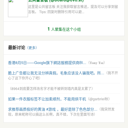
这里是公共留言板 关注我获取留言推送，提及可以分享到留
言板。 Tips: 回复时删除引用可以避...
1
人聚集在这个小组
最新讨论
（更多）
香港8月5日——Google旗下網誌服務提供商Bl...
（𝐓𝐨𝐧𝐲 𝐓𝐬𝐞）
脆上广告都让我无法分辨真假。毛象应该没人骗我吧。所...
（我不开
心了这下你开心了吧）
（8964到底要怎样改名字才能不被转到墙内真是太累了）
如果一件衣服标签不让加柔顺剂，不能用烘干机
（@garbriel秋）
求推荐画质极好的黄油 #游戏 ，最好是除了色色部分...
（我突然发
现，原来昵称可以搞这么长啊，真不错，下次在里面写诗）