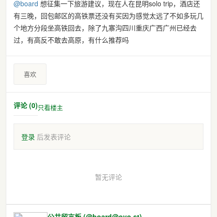
@
board
想征集一下旅游建议，现在人在昆明solo trip，酒店还
有三晚，回包邮区的高铁票还没有买因为感觉太远了不如多玩几
个地方分段坐高铁回去，除了九寨沟四川重庆广西广州已经去
过，有高反不敢去高原，有什么推荐吗
喜欢
评论 (0)
只看楼主
登录
后发表评论
暂无评论
公共留言板 (@board@ovo.st)