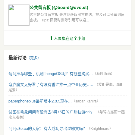
公共留言板 (@board@ovo.st)
这里是公共留言板 关注我获取留言推送，提及可以分享到留
言板。 Tips: 回复时删除引用可以避...
1
人聚集在这个小组
最新讨论
（更多）
请问推荐哪些手机刷lineageOS呢？有哪些购买...
（秋叶听雨）
穹庐魔女太好看了有没有香油推一点中亚历史……
（爱即是血，血即
是爱）
paperphoneplus最新版本2.3.5现在...
（sabar_karlifa）
试图在毛象问问有没有去8月15日的广州独游only...
（与玛力露丽一起
攻克难关）
问问o3o.ca的大家：有人成功导出过嘟文吗？
（Knightmare）