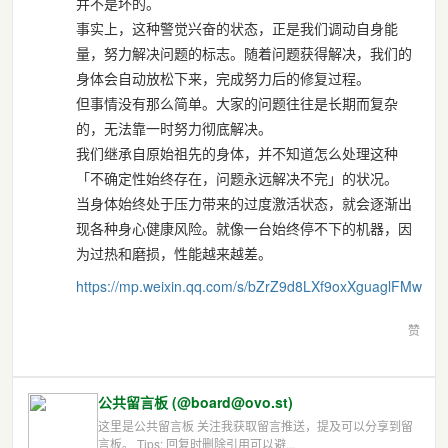
并不是坏的。
事实上，这种警觉兴奋的状态，正是我们调动自身能
量，努力解决问题的标志。随着问题获得解决，我们的
身体会自动放松下来，完成努力后的修复过程。
但事情没有那么简单。大家的问题往往是长期而复杂
的，无法靠一时努力彻底解决。
我们继承自原始祖先的身体，并不知道怎么处理这种
「不确定性始终存在，问题永远解决不完」的状况。
当身体始终处于压力带来的过度激活状态，就会逐渐出
现各种身心健康风险。就像一台始终停不下的机器，因
为过热和磨损，性能越来越差。
https://
mp.weixin.qq.com/s/bZrZ9d8LXf9
oxXguaglFMw
赞
公共留言板 (@board@ovo.st)
这里是公共留言板 关注我获取留言推送，提及可以分享到留
言板。 Tips: 回复时删除引用可以避...