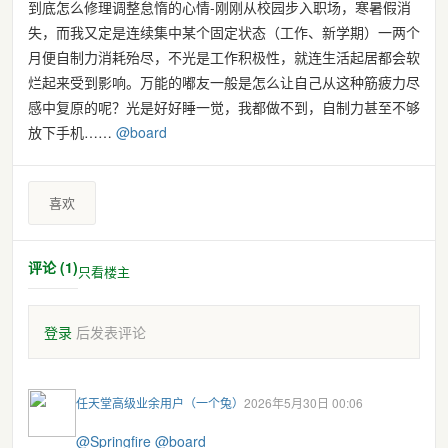
到底怎么修理调整怠惰的心情-刚刚从校园步入职场，寒暑假消
失，而我又定是连续集中某个固定状态（工作、新学期）一两个
月便自制力消耗殆尽，不光是工作积极性，就连生活起居都会软
烂起来受到影响。万能的嘟友一般是怎么让自己从这种筋疲力尽
感中复原的呢？光是好好睡一觉，我都做不到，自制力甚至不够
放下手机……
@
board
喜欢
评论 (1)
只看楼主
登录
后发表评论
任天堂高级业余用户（一个兔）
2026年5月30日 00:06
@
Springfire
@
board