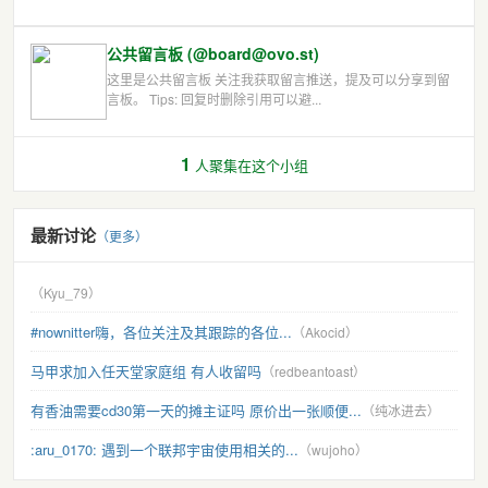
公共留言板 (@board@ovo.st)
这里是公共留言板 关注我获取留言推送，提及可以分享到留
言板。 Tips: 回复时删除引用可以避...
1
人聚集在这个小组
最新讨论
（更多）
（Kyu_79）
#nownitter嗨，各位关注及其跟踪的各位...
（Akocid）
马甲求加入任天堂家庭组 有人收留吗
（redbeantoast）
有香油需要cd30第一天的摊主证吗 原价出一张顺便...
（纯冰进去）
:aru_0170: 遇到一个联邦宇宙使用相关的...
（wujoho）