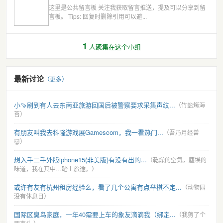
这里是公共留言板 关注我获取留言推送，提及可以分享到留
言板。 Tips: 回复时删除引用可以避...
1
人聚集在这个小组
最新讨论
（更多）
小🍠刷到有人去东南亚旅游回国后被警察要求采集声纹...
（竹盐烤海
苔）
有朋友叫我去科隆游戏展Gamescom，我一看热门...
（吾乃月经兽
👹）
想入手二手外版iphone15(非美版)有没有出的...
（乾燥的空氣，塵埃的
味道，我在其中…踏上旅途。）
或许有友有杭州租房经验么，看了几个公寓有点举棋不定...
（动物园
没有休息日）
国际区臭鸟家庭，一年40需要上车的象友滴滴我（绑定...
（我剪了个