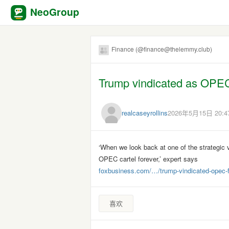
NeoGroup
Finance (@finance@thelemmy.club)
Trump vindicated as OPEC
realcaseyrollins
2026年5月15日 20:4
‘When we look back at one of the strategic v
OPEC cartel forever,’ expert says
foxbusiness.com/…/trump-vindicated-opec-
喜欢