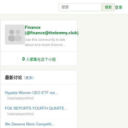
登录
搜索
Finance
(@finance@thelemmy.club)
Use this community to talk
about and share finance...
0
人聚集在这个小组
最新讨论
（更多）
Hypatia Women CEO ETF out...
（realcaseyrollins）
FOX REPORTS FOURTH QUARTE...
（realcaseyrollins）
We Deserve More Competiti...