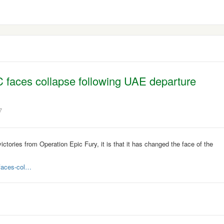
 faces collapse following UAE departure
7
ictories from Operation Epic Fury, it is that it has changed the face of the
faces-col…