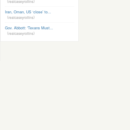
（realcaseyrollins）
Iran, Oman, US ‘close’ to...
（realcaseyrollins）
Gov. Abbott: 'Texans Must...
（realcaseyrollins）