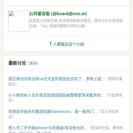
公共留言板 (@board@ovo.st)
这里是公共留言板 关注我获取留言推送，提及可以分享到留
言板。 Tips: 回复时删除引用可以避...
1
人聚集在这个小组
最新讨论
（更多）
我又来问问有没有ns任天堂的家庭会员车了，求带上我...
（旋转的爱
丽丝）
小🍠刷到有人去东南亚旅游回国后被警察要求采集声纹...
（竹盐烤海
苔）
有朋友叫我去科隆游戏展Gamescom，我一看热门...
（吾乃月经兽
👹）
想入手二手外版iphone15(非美版)有没有出的...
（乾燥的空氣，塵埃的