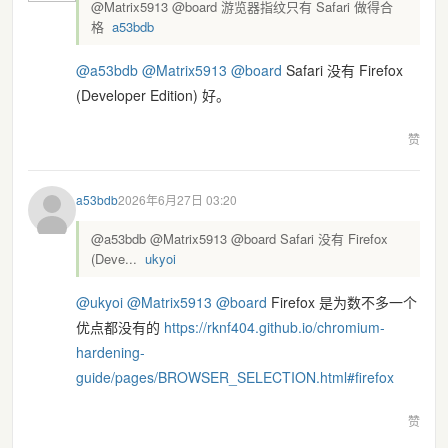
@Matrix5913 @board 游览器指纹只有 Safari 做得合
格
a53bdb
@
a53bdb
@
Matrix5913
@
board
Safari 没有 Firefox
(Developer Edition) 好。
赞
a53bdb
2026年6月27日 03:20
@a53bdb @Matrix5913 @board Safari 没有 Firefox
(Deve...
ukyoi
@
ukyoi
@
Matrix5913
@
board
Firefox 是为数不多一个
优点都没有的
https://
rknf404.github.io/chromium-
har
dening-
guide/pages/BROWSER_SELECTION.html#firefox
赞