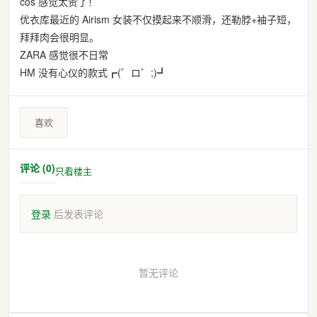
cos 感觉太贵了！
优衣库最近的 Airism 女装不仅摸起来不顺滑，还勒脖+袖子短，
拜拜肉会很明显。
ZARA 感觉很不日常
HM 没有心仪的款式┏(゜ロ゜;)┛
喜欢
评论 (0)
只看楼主
登录
后发表评论
暂无评论