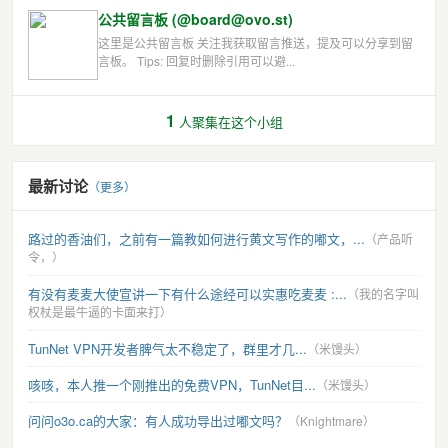
公共留言板 (@board@ovo.st)
这里是公共留言板 关注我获取留言推送，提及可以分享到留
言板。 Tips: 回复时删除引用可以避...
1
人聚集在这个小组
最新讨论
（更多）
路过的香油们，之前有一篇教如何进行黄文写作的嘟文，...
（产品听
令，）
有没有麦麦大使宣讲一下有什么途经可以实惠吃麦麦 :...
（我的名字叫
权杖是最牛逼的卡面来打）
TunNet VPN开发者脾气太不稳定了，群里才几...
（米馒头）
咳咳，本人推一个刚推出的免费VPN，TunNet目...
（米馒头）
问问o3o.ca的大家：有人成功导出过嘟文吗？
（Knightmare）