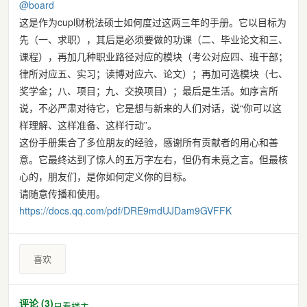
@
board
这是作为cupl财税法硕士如何度过这两三年的手册。它以目标为
先（一、求职），其后是必须要做的功课（二、毕业论文和三、
课程），再加几种职业路径对应的模块（考公对应四、班干部；
律所对应五、实习；读博对应六、论文）；再加可选模块（七、
奖学金；八、项目；九、交换项目）；最后是生活。如序言所
说，不必严肃对待它，它是想与新来的人们对话，说“你可以这
样理解、这样准备、这样行动”。
这份手册集合了多位朋友的经验，感谢所有贡献者的用心和善
意。它最终达到了惊人的五万字左右，但仍有未竟之言。但最核
心的，朋友们，是你如何定义你的目标。
请随意传播和使用。
https://
docs.qq.com/pdf/DRE9mdUJDam9GV
FFK
喜欢
评论 (3)
只看楼主