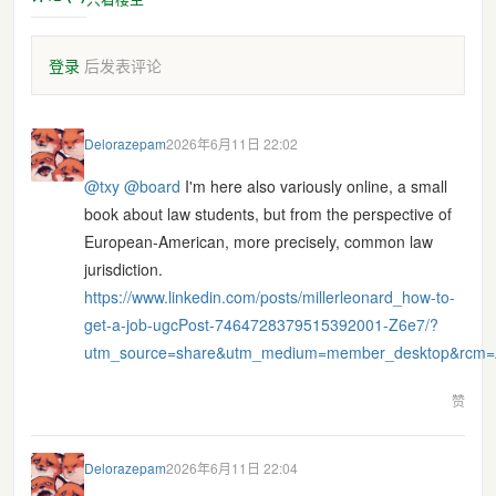
登录
后发表评论
Delorazepam
2026年6月11日 22:02
@
txy
@
board
I'm here also variously online, a small
book about law students, but from the perspective of
European-American, more precisely, common law
jurisdiction.
https://www.
linkedin.com/posts/millerleona
rd_how-to-
get-a-job-ugcPost-7464728379515392001-Z6e7/?
utm_source=share&utm_medium=member_desktop&rc
赞
Delorazepam
2026年6月11日 22:04