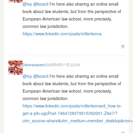
@
txy
@
board
I'm here also sharing an online small
book about law students, but from the perspective of
European-American law school, more precisely,
common law jurisdiction.
https://www.
linkedin.com/posts/millerleona
赞
Delorazepam
2026年6月11日 22:04
@
txy
@
board
I'm here also sharing an online small
book about law students, but from the perspective of
European-American law school, more precisely,
common law jurisdiction.
https://www.
linkedin.com/posts/millerleona
rd_how-to-
get-a-job-ugcPost-7464728379515392001-Z6e7/?
utm_source=share&utm_medium=member_desktop&rc