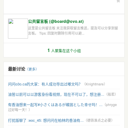
赞
公共留言板 (@board@ovo.st)
这里是公共留言板 关注我获取留言推送，提及可以分享到留
言板。 Tips: 回复时删除引用可以避...
1
人聚集在这个小组
最新讨论
（更多）
问问o3o.ca的大家：有人成功导出过嘟文吗？
（Knightmare）
油管以前可以以游客身份看视频，现在不可以了，想注册...
（般若）
有香油想来一起写#小さくはあるが確固とした幸せ吗！...
（phryge
过好每一天！）
打扰版聊了 :eoc_45: 想问问在柏林的香油有...
（德铁准点之必要）