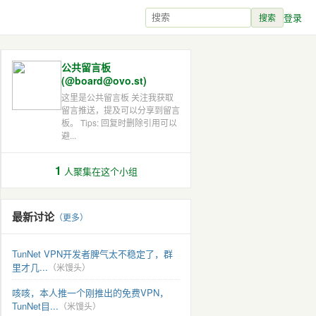
登录
搜索
公共留言板
(@board@ovo.st)
这里是公共留言板 关注我获取
留言推送，提及可以分享到留言
板。 Tips: 回复时删除引用可以
避...
1
人聚集在这个小组
最新讨论
（更多）
TunNet VPN开发者脾气太不稳定了，群
里才几...
（米馒头）
咳咳，本人推一个刚推出的免费VPN，
TunNet目...
（米馒头）