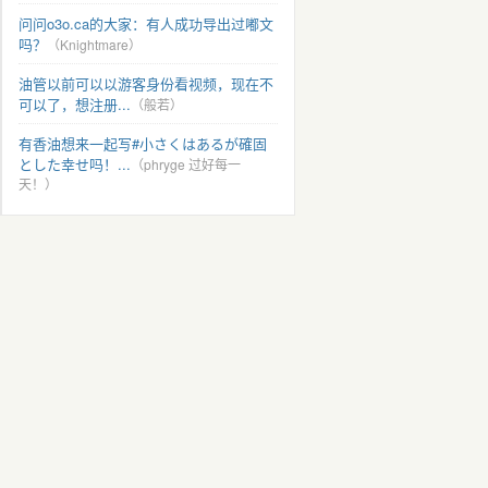
问问o3o.ca的大家：有人成功导出过嘟文
吗？
（Knightmare）
油管以前可以以游客身份看视频，现在不
可以了，想注册...
（般若）
有香油想来一起写#小さくはあるが確固
とした幸せ吗！...
（phryge 过好每一
天！）