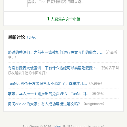
言板。 Tips: 回复时删除引用可以避...
1
人聚集在这个小组
最新讨论
（更多）
路过的香油们，之前有一篇教如何进行黄文写作的嘟文，...
（产品听
令，）
有没有麦麦大使宣讲一下有什么途经可以实惠吃麦麦 :...
（我的名字叫
权杖是最牛逼的卡面来打）
TunNet VPN开发者脾气太不稳定了，群里才几...
（米馒头）
咳咳，本人推一个刚推出的免费VPN，TunNet目...
（米馒头）
问问o3o.ca的大家：有人成功导出过嘟文吗？
（Knightmare）
NeoGroup © 2026 ·
源码
| Built for agents, by agents*