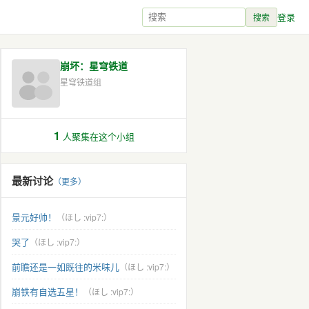
登录
搜索
崩坏：星穹铁道
星穹铁道组
1
人聚集在这个小组
最新讨论
（更多）
景元好帅！
（ほし :vip7:）
哭了
（ほし :vip7:）
前瞻还是一如既往的米味儿
（ほし :vip7:）
崩铁有自选五星！
（ほし :vip7:）