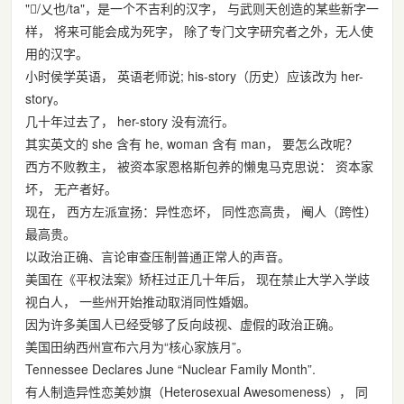
"𲎿/乂也/ta"，是一个不吉利的汉字， 与武则天创造的某些新字一
样， 将来可能会成为死字， 除了专门文字研究者之外，无人使
用的汉字。
小时侯学英语， 英语老师说; his-story（历史）应该改为 her-
story。
几十年过去了， her-story 没有流行。
其实英文的 she 含有 he, woman 含有 man， 要怎么改呢？
西方不败教主， 被资本家恩格斯包养的懒鬼马克思说： 资本家
坏， 无产者好。
现在， 西方左派宣扬：异性恋坏， 同性恋高贵， 阉人（跨性）
最高贵。
以政治正确、言论审查压制普通正常人的声音。
美国在《平权法案》矫枉过正几十年后， 现在禁止大学入学歧
视白人， 一些州开始推动取消同性婚姻。
因为许多美国人已经受够了反向歧视、虚假的政治正确。
美国田纳西州宣布六月为“核心家族月”。
Tennessee Declares June “Nuclear Family Month”.
有人制造异性恋美妙旗（Heterosexual Awesomeness）， 同