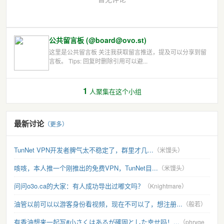
公共留言板 (@board@ovo.st)
这里是公共留言板 关注我获取留言推送，提及可以分享到留
言板。 Tips: 回复时删除引用可以避...
1
人聚集在这个小组
最新讨论
（更多）
TunNet VPN开发者脾气太不稳定了，群里才几...
（米馒头）
咳咳，本人推一个刚推出的免费VPN，TunNet目...
（米馒头）
问问o3o.ca的大家：有人成功导出过嘟文吗？
（Knightmare）
油管以前可以以游客身份看视频，现在不可以了，想注册...
（般若）
有香油想来一起写#小さくはあるが確固とした幸せ吗！...
（phryge