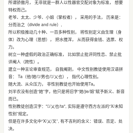
所谓骄傲月， 无非就是一群人以性器官交配对象为标准， 想要
特权而己。
老爷、太太、少爷、小姐（掌权者）， 采用的手法， 历来是：
分而治之（divide and rule）,
所以积极推动几十种、一百多种性别， 将性别定义由生理（身
体）改为心理（思想）， 把水搅浑， 从而获得金钱、选票、权
力。
树立一种虚假的政治正确标准， 比如禁止批评同性恋、禁止批
评阉人（跨性）。
建立一种言论审查规范， 自我阉割， 中文性别教徒使用汉语拼
音： Ta（他/她/𲰼/男也/𲎿/乂也）， 指代心理性别。
随大流、从众压力， 非性别教徒也开始使用Ta。
刘半农没有创造“她”字，他只是将旧字“她/jie/姐”赋予新义、新音
而已。
性别教徒创造汉字："𲎿/乂也/ta", 实际是遵守西方左派的“X/未知
性别”规定。
但是在许多文化中“X/乂/叉”, 有不吉利的含义：错误、否定、处
决。