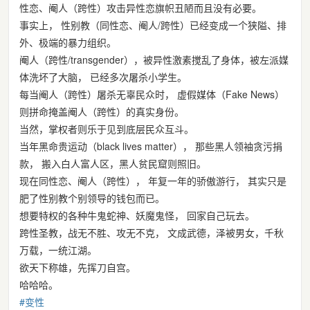
性恋、阉人（跨性）攻击异性恋旗帜丑陋而且没有必要。
事实上， 性别教（同性恋、阉人/跨性）已经变成一个狭隘、排
外、极端的暴力组织。
阉人（跨性/transgender），被异性激素搅乱了身体，被左派媒
体洗坏了大脑， 已经多次屠杀小学生。
每当阉人（跨性）屠杀无辜民众时， 虚假媒体（Fake News）
则拼命掩盖阉人（跨性）的真实身份。
当然，掌权者则乐于见到底层民众互斗。
当年黑命贵运动（black lives matter）， 那些黑人领袖贪污捐
款， 搬入白人富人区，黑人贫民窟则照旧。
现在同性恋、阉人（跨性）， 年复一年的骄傲游行， 其实只是
肥了性别教个别领导的钱包而已。
想要特权的各种牛鬼蛇神、妖魔鬼怪， 回家自己玩去。
跨性圣教，战无不胜、攻无不克， 文成武德，泽被男女，千秋
万载，一统江湖。
欲天下称雄，先挥刀自宫。
哈哈哈。
#
变性