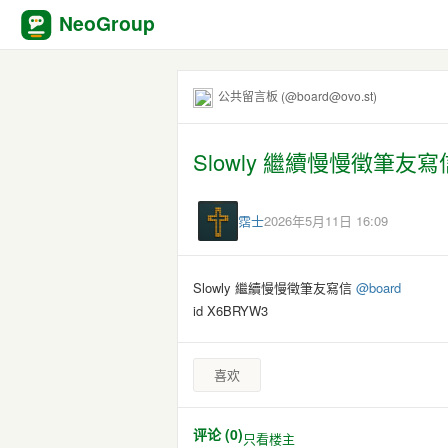
NeoGroup
公共留言板 (@board@ovo.st)
Slowly 繼續慢慢徵筆友寫
霑士
2026年5月11日 16:09
Slowly 繼續慢慢徵筆友寫信
@
board
id X6BRYW3
喜欢
评论 (0)
只看楼主