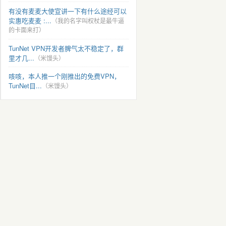
有没有麦麦大使宣讲一下有什么途经可以
实惠吃麦麦 :...
（我的名字叫权杖是最牛逼
的卡面来打）
TunNet VPN开发者脾气太不稳定了，群
里才几...
（米馒头）
咳咳，本人推一个刚推出的免费VPN，
TunNet目...
（米馒头）