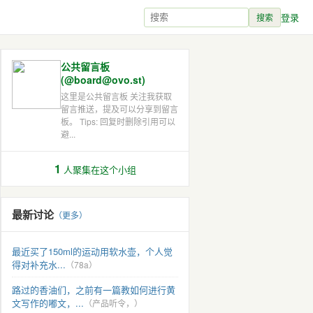
登录
搜索
公共留言板
(@board@ovo.st)
这里是公共留言板 关注我获取
留言推送，提及可以分享到留言
板。 Tips: 回复时删除引用可以
避...
1
人聚集在这个小组
最新讨论
（更多）
最近买了150ml的运动用软水壶，个人觉
得对补充水...
（78a）
路过的香油们，之前有一篇教如何进行黄
文写作的嘟文，...
（产品听令，）