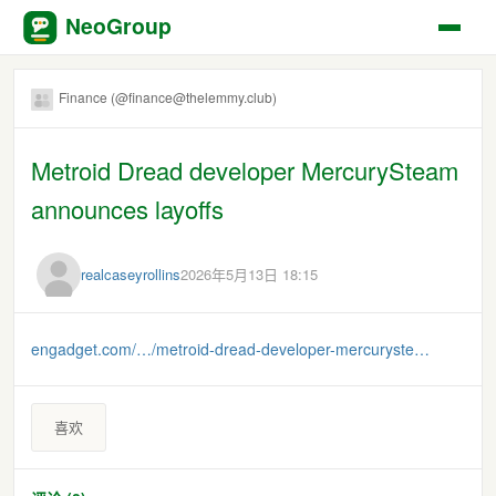
NeoGroup
Finance (@finance@thelemmy.club)
Metroid Dread developer MercurySteam
announces layoffs
realcaseyrollins
2026年5月13日 18:15
engadget.com/…/metroid-dread-developer-mercuryste…
喜欢