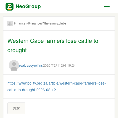
NeoGroup
Finance (@finance@thelemmy.club)
Western Cape farmers lose cattle to
drought
realcaseyrollins
2026年2月12日 19:24
https://www.polity.org.za/article/western-cape-farmers-lose-
cattle-to-drought-2026-02-12
喜欢