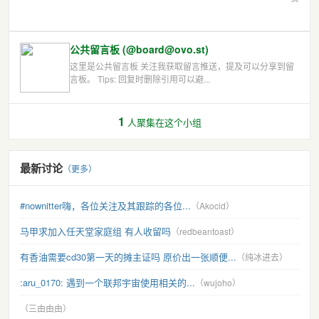
公共留言板 (@board@ovo.st)
这里是公共留言板 关注我获取留言推送，提及可以分享到留
言板。 Tips: 回复时删除引用可以避...
1
人聚集在这个小组
最新讨论
（更多）
#nownitter嗨，各位关注及其跟踪的各位...
（Akocid）
马甲求加入任天堂家庭组 有人收留吗
（redbeantoast）
有香油需要cd30第一天的摊主证吗 原价出一张顺便...
（纯冰进去）
:aru_0170: 遇到一个联邦宇宙使用相关的...
（wujoho）
（三由由由）