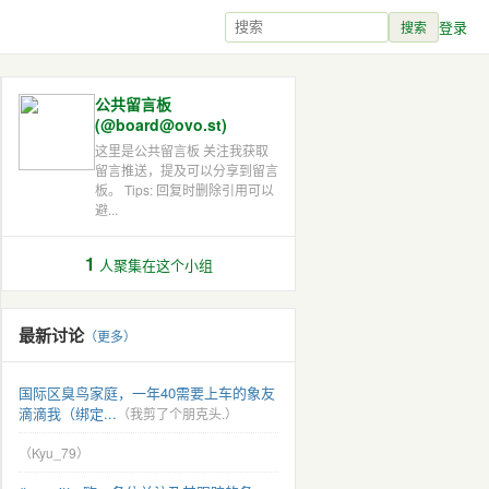
登录
搜索
公共留言板
(@board@ovo.st)
这里是公共留言板 关注我获取
留言推送，提及可以分享到留言
板。 Tips: 回复时删除引用可以
避...
1
人聚集在这个小组
最新讨论
（更多）
国际区臭鸟家庭，一年40需要上车的象友
滴滴我（绑定...
（我剪了个朋克头.）
（Kyu_79）