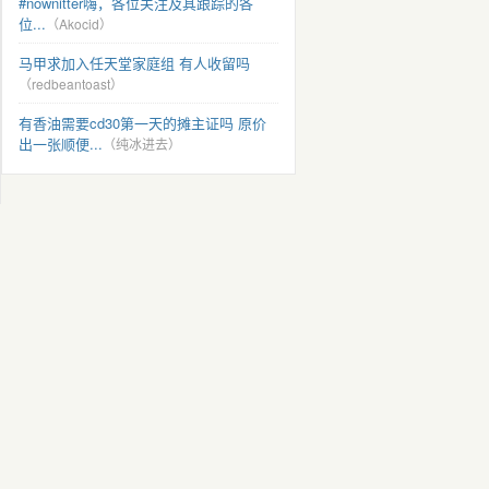
#nownitter嗨，各位关注及其跟踪的各
位...
（Akocid）
马甲求加入任天堂家庭组 有人收留吗
（redbeantoast）
有香油需要cd30第一天的摊主证吗 原价
出一张顺便...
（纯冰进去）