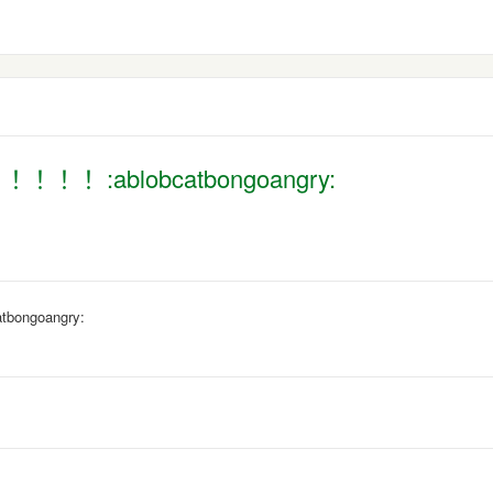
:ablobcatbongoangry:
ngoangry: