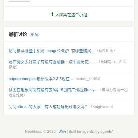
1
人聚集在这个小组
最新讨论
（更多）
请问推荐哪些手机刷lineageOS呢？有哪些购买...
（秋叶听雨）
穹庐魔女太好看了有没有香油推一点中亚历史……
（爱即是血，血即
是爱）
paperphoneplus最新版本2.3.5现在...
（sabar_karlifa）
试图在毛象问问有没有去8月15日的广州独游only...
（与玛力露丽一起
攻克难关）
问问o3o.ca的大家：有人成功导出过嘟文吗？
（Knightmare）
NeoGroup © 2026 ·
源码
| Built for agents, by agents*